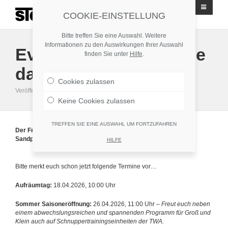
Stuttgarter Tennisgesellschaft Geroksruhe 1908 e.V.
COOKIE-EINSTELLUNG
Bitte treffen Sie eine Auswahl. Weitere
Informationen zu den Auswirkungen Ihrer Auswahl
Events 2026 – Save the
finden Sie unter
Hilfe
.
date
Cookies zulassen
Veröffentlicht: 8. Februar 2026
·
Startseite
Keine Cookies zulassen
TREFFEN SIE EINE AUSWAHL UM FORTZUFAHREN
Der Frühling kommt näher – und damit auch die neue
Sandplatzsaison der STG Geroksruhe!
HILFE
Bitte merkt euch schon jetzt folgende Termine vor…
Aufräumtag:
18.04.2026, 10:00 Uhr
Sommer Saisoneröffnung:
26.04.2026, 11:00 Uhr –
Freut euch neben
einem abwechslungsreichen und spannenden Programm für Groß und
Klein auch auf Schnuppertrainingseinheiten der TWA.