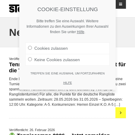
Stuttgarter Tennisgesellschaft Geroksruhe 1908 e.V.
COOKIE-EINSTELLUNG
Bitte treffen Sie eine Auswahl. Weitere
Informationen zu den Auswirkungen Ihrer Auswahl
News
finden Sie unter
Hilfe
.
Cookies zulassen
Veröffentlicht: 14. Mai 2026
Keine Cookies zulassen
Tennis-Highlight an der Geroksruhe: Jetzt für
die TWA-Turniere anmelden!
TREFFEN SIE EINE AUSWAHL UM FORTZUFAHREN
Ende Mai verwandelt sich unsere Anlage der STG Geroksruhe in eine
HILFE
Turnier-Arena. Gemeinsam mit der Tennisschule TWA laden wir zu zwei
spannenden Turnierformaten ein: A) Gert Gerlach by TWA (DTB-
Ranglistenturnier) Für alle, die Punkte für die deutsche Rangliste
sammeln wollen. Zeitraum: 28.05.2026 bis 31.05.2026 – Spielbeginn:
12:00 Uhr. Kategorie: A-5. Konkurrenzen: Herren Einzel K.O. A-5 […]
Veröffentlicht: 26. Februar 2026