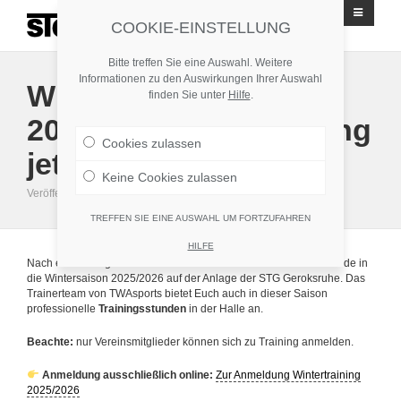
Stuttgarter Tennisgesellschaft Geroksruhe 1908 e.V.
COOKIE-EINSTELLUNG
Bitte treffen Sie eine Auswahl. Weitere
Informationen zu den Auswirkungen Ihrer Auswahl
Wintertraining
finden Sie unter
Hilfe
.
2025/2026 – Anmeldung
Cookies zulassen
jetzt möglich!
Keine Cookies zulassen
Veröffentlicht: 15. September 2025
·
News
,
Startseite
TREFFEN SIE EINE AUSWAHL UM FORTZUFAHREN
HILFE
Nach einer erfolgreichen Sommersaison starten wir voller Vorfreude in
die Wintersaison 2025/2026 auf der Anlage der STG Geroksruhe. Das
Trainerteam von TWAsports bietet Euch auch in dieser Saison
professionelle
Trainingsstunden
in der Halle an.
Beachte:
nur Vereinsmitglieder können sich zu Training anmelden.
Anmeldung ausschließlich online:
Zur Anmeldung Wintertraining
2025/2026